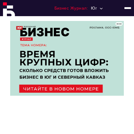
Бизнес Журнал:
Юг
Главная
Франчайзинг
Номера журнала
Контакты
Категории:
Рынки
Финансы
Тренды
Экономика
HoReCa