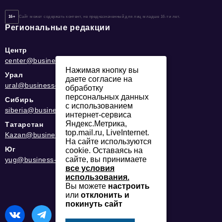
16+
Сайт может содержать контент, не предназначенный для лиц младше 16-ти лет.
Региональные редакции
Центр
center@business-magazine.online
Нажимая кнопку вы
Урал
даете согласие на
ural@business-magazine.online
обработку
персональных данных
Сибирь
с использованием
siberia@business-magazine.online
интернет-сервиса
Яндекс.Метрика,
Татарстан
top.mail.ru, LiveInternet.
Kazan@business-magazine.online
На сайте используются
Юг
cookie. Оставаясь на
сайте, вы принимаете
yug@business-magazine.online
все условия
использования.
Вы можете
настроить
или
отклонить и
покинуть сайт