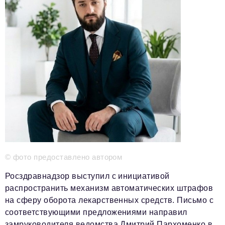
Красота и здоровье
Энергетика
Недвижимость
Мнение
Технологии
Политика
Промышленность
Общество
© фото предоставлено автором
Транспорт
Росздравнадзор выступил с инициативой
распространить механизм автоматических штрафов
Ритейл
на сферу оборота лекарственных средств. Письмо с
Телеком
соответствующими предложениями направил
замруководителя ведомства Дмитрий Пархоменко в