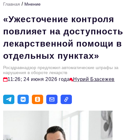
/
Главная
Мнение
Стиль жизни
«Ужесточение контроля
Цитаты
повлияет на доступность
Аналитика
лекарственной помощи в
Главное
отдельных пунктах»
Интервью
Сделано в России
Росздравнадзор предложил автоматические штрафы за
нарушения в обороте лекарств
11:26; 24 июня 2026 года
Нурий Бзасежев
Право
Точки роста
Авто
Персона
Инвестиции
Управление