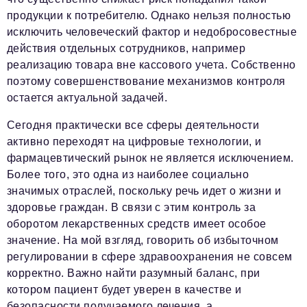
podpiska@business-magazine.online
продукции к потребителю. Однако нельзя полностью
исключить человеческий фактор и недобросовестные
Отдел по работе с партнерами
partner@business-magazine.online
действия отдельных сотрудников, например
реализацию товара вне кассового учета. Собственно
поэтому совершенствование механизмов контроля
остается актуальной задачей.
Сегодня практически все сферы деятельности
активно переходят на цифровые технологии, и
фармацевтический рынок не является исключением.
Более того, это одна из наиболее социально
значимых отраслей, поскольку речь идет о жизни и
здоровье граждан. В связи с этим контроль за
оборотом лекарственных средств имеет особое
значение. На мой взгляд, говорить об избыточном
регулировании в сфере здравоохранения не совсем
корректно. Важно найти разумный баланс, при
котором пациент будет уверен в качестве и
безопасности получаемого лечения, а