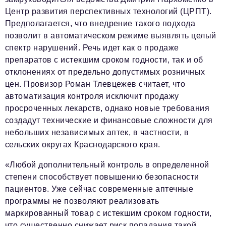
Социальная сфера
Центр развития перспективных технологий (ЦРПТ).
ЖКХ
Предполагается, что внедрение такого подхода
позволит в автоматическом режиме выявлять целый
Образование
спектр нарушений. Речь идет как о продаже
Новости компании
препаратов с истекшим сроком годности, так и об
отклонениях от предельно допустимых розничных
Фоторепортажи
цен. Провизор Роман Тлевцежев считает, что
автоматизация контроля исключит продажу
Авторские материалы
просроченных лекарств, однако новые требования
Видео
создадут технические и финансовые сложности для
небольших независимых аптек, в частности, в
Телефон редакции:
+7 495 727-01-67
сельских округах Краснодарского края.
Электронные почты редакции:
«Любой дополнительный контроль в определенной
Информационный отдел
степени способствует повышению безопасности
info@business-magazine.online
пациентов. Уже сейчас современные аптечные
Отдел рекламы
программы не позволяют реализовать
reklama@business-magazine.online
маркированный товар с истекшим сроком годности,
Отдел распространения/редакционная подписка
что существенно снижает риск попадания такой