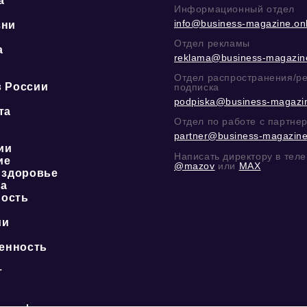
а
Информационный отдел
info@business-magazine.onl
зни
Отдел рекламы
а
reklama@business-magazine
ю
Отдел распространения/р
в России
подписка
podpiska@business-magazin
та
Отдел по работе с партне
partner@business-magazine
ии
Написать директору в тел
ие
@mazov
или
MAX
 здоровье
ка
ость
ии
енность
о
т