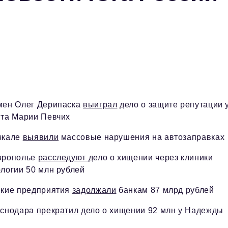
мен Олег Дерипаска
выиграл
дело о защите репутации 
нта Марии Певчих
чкале
выявили
массовые нарушения на автозаправках
врополье
расследуют
дело о хищении через клиники
логии 50 млн рублей
ские предприятия
задолжали
банкам 87 млрд рублей
аснодара
прекратил
дело о хищении 92 млн у Надежды