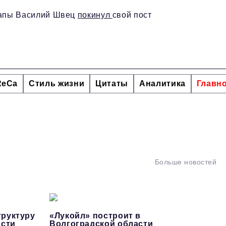
апы Василий Швец
покинул
свой пост
ReCa
Стиль жизни
Цитаты
Аналитика
Главн
Больше новостей
руктуру
«Лукойл» построит в
асти
Волгоградской области