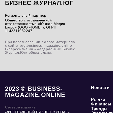
БИЗНЕС ЖУРНАЛ.ЮГ
Региональный партнер
Общество с ограниченной
ответственностью «Южное Медиа
Бюро» (ООО «ЮМБ»), ОГРН
1142311032247
При использовании любого материала
с сайта yug.business-magazine.online
гиперссылка на «Федеральный Бизнес
Журнал.Юг» обязательна.
2023 © BUSINESS-
Новости
MAGAZINE.ONLINE
Рынки
Финансы
Сетевое издание
Тренды
«ФЕДЕРАЛЬНЫЙ БИЗНЕС ЖУРНАЛ»