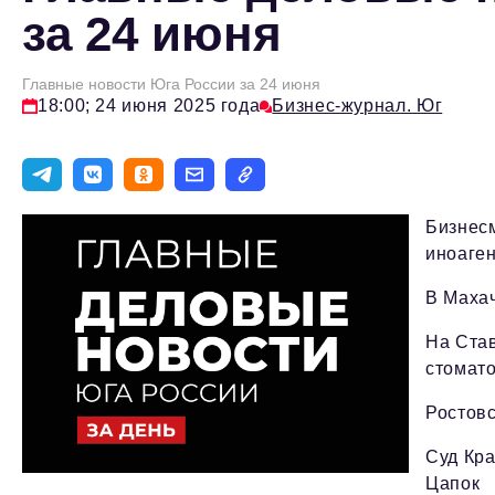
за 24 июня
Главные новости Юга России за 24 июня
18:00; 24 июня 2025 года
Бизнес-журнал. Юг
Бизнес
иноаге
В Маха
На Ста
стомато
Ростов
Суд Кр
Цапок