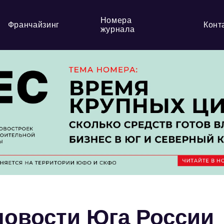
Номера
Франчайзинг
Конт
журнала
овости Юга России