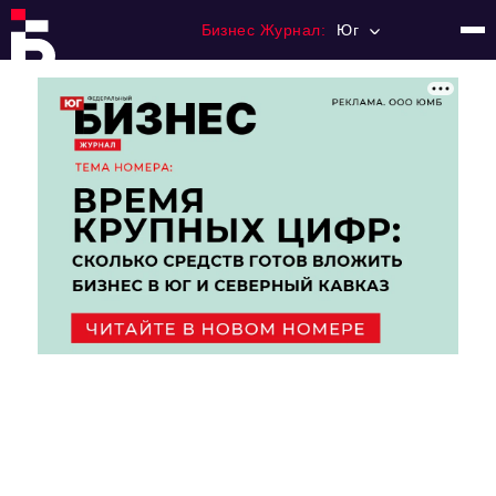
Бизнес Журнал:
Юг
Главная
Франчайзинг
Номера журнала
Контакты
Категории:
Рынки
Финансы
Тренды
Экономика
HoReCa