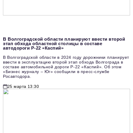
podpiska@business-magazine.online
Отдел по работе с партнерами
partner@business-magazine.online
В Волгоградской области планируют ввести второй
этап обхода областной столицы в составе
автодороги Р-22 «Каспий»
В Волгоградской области в 2024 году дорожники планирует
ввести в эксплуатацию второй этап обхода Волгограда в
составе автомобильной дороги Р-22 «Каспий». Об этом
«Бизнес журналу – Юг» сообщили в пресс-службе
Росавтодора.
25 марта 13:30