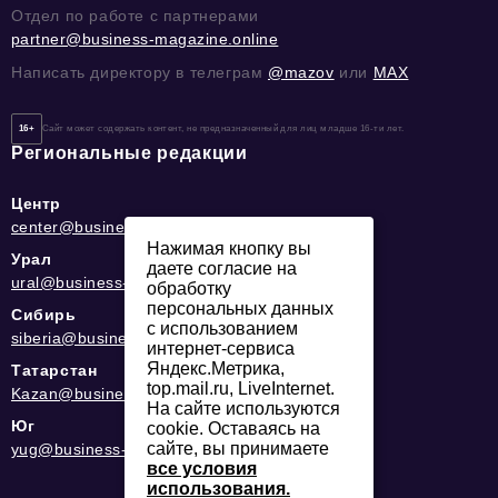
Отдел по работе с партнерами
partner@business-magazine.online
Написать директору в телеграм
@mazov
или
MAX
16+
Сайт может содержать контент, не предназначенный для лиц младше 16-ти лет.
Региональные редакции
Центр
center@business-magazine.online
Нажимая кнопку вы
Урал
даете согласие на
ural@business-magazine.online
обработку
персональных данных
Сибирь
с использованием
siberia@business-magazine.online
интернет-сервиса
Яндекс.Метрика,
Татарстан
top.mail.ru, LiveInternet.
Kazan@business-magazine.online
На сайте используются
Юг
cookie. Оставаясь на
сайте, вы принимаете
yug@business-magazine.online
все условия
использования.