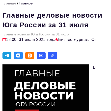
/
Главная
Главное
Стиль жизни
Главные деловые новости
Цитаты
Юга России за 31 июля
Аналитика
Главные новости Юга России за 31 июля
Главное
18:00; 31 июля 2025 года
Бизнес-журнал. Юг
Интервью
Сделано в России
Право
В
Точки роста
Авто
Персона
Инвестиции
Управление