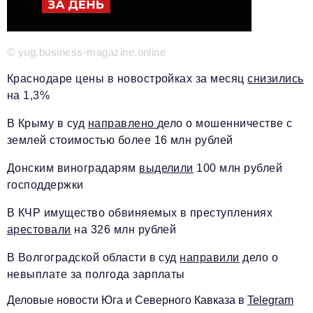
Красота и здоровье
Энергетика
© yug.business-magazine.online
Недвижимость
Краснодаре цены в новостройках за месяц
снизились
на 1,3%
Мнение
В Крыму в суд
направлено
дело о мошенничестве с
Технологии
землей стоимостью более 16 млн рублей
Политика
Донским виноградарям
выделили
100 млн рублей
Промышленность
господдержки
Общество
В КЧР имущество обвиняемых в преступлениях
арестовали
на 326 млн рублей
Транспорт
В Волгоградской области в суд
направили
дело о
Ритейл
невыплате за полгода зарплаты
Телеком
Деловые новости Юга и Северного Кавказа в
Telegram