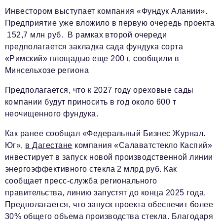
Инвестором выступает компания «Фундук Алании».
Красота и здоровье
Предприятие уже вложило в первую очередь проекта
152,7 млн руб. В рамках второй очереди
Энергетика
предполагается закладка сада фундука сорта
Недвижимость
«Римский» площадью еще 200 г, сообщили в
Минсельхозе региона
Мнение
Предполагается, что к 2027 году ореховые сады
Технологии
компании будут приносить в год около 600 т
Политика
неочищенного фундука.
Промышленность
Как ранее сообщал «Федеральный Бизнес Журнал.
Юг»,
в Дагестане
компания «Салаватстекло Каспий»
Общество
инвестирует в запуск новой производственной линии
Транспорт
энергоэффективного стекла 2 млрд руб. Как
сообщает пресс-служба регионального
Ритейл
правительства, линию запустят до конца 2025 года.
Телеком
Предполагается, что запуск проекта обеспечит более
30% общего объема производства стекла. Благодаря