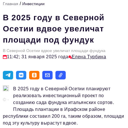
/
Главная
Инвестиции
Стиль жизни
В 2025 году в Северной
Цитаты
Осетии вдвое увеличат
Аналитика
площади под фундук
Главное
В Северной Осетии вдвое увеличат площади фундука
Интервью
11:42; 31 января 2025 года
Елена Турбина
Сделано в России
Право
Точки роста
В 2025 году в Северной Осетии планируют
Авто
реализовать инвестиционный проект по
© -
созданию сада фундука итальянских сортов.
Персона
Площадь плантации в Ирафском районе
Инвестиции
республики составил 200 га, таким образом, площади
под эту культуру вырастут вдвое.
Управление