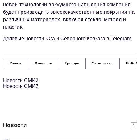
Социальная сфера
новой технологии вакуумного напыления компания
будет производить высококачественные покрытия на
ЖКХ
различных материалах, включая стекло, металл и
Образование
пластик.
Новости компании
Деловые новости Юга и Северного Кавказа в
Telegram
Фоторепортажи
Авторские материалы
Рынки
Финансы
Тренды
Экономика
HoReC
Видео
Новости СМИ2
Новости СМИ2
Телефон редакции:
+7 495 727-01-67
Электронные почты редакции:
Информационный отдел
info@business-magazine.online
Отдел рекламы
Новости
reklama@business-magazine.online
Отдел распространения/редакционная подписка