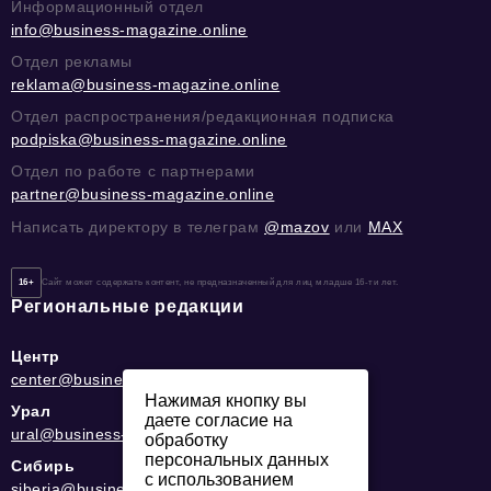
Информационный отдел
info@business-magazine.online
Отдел рекламы
reklama@business-magazine.online
Отдел распространения/редакционная подписка
podpiska@business-magazine.online
Отдел по работе с партнерами
partner@business-magazine.online
Написать директору в телеграм
@mazov
или
MAX
16+
Сайт может содержать контент, не предназначенный для лиц младше 16-ти лет.
Региональные редакции
Центр
center@business-magazine.online
Нажимая кнопку вы
Урал
даете согласие на
ural@business-magazine.online
обработку
персональных данных
Сибирь
с использованием
siberia@business-magazine.online