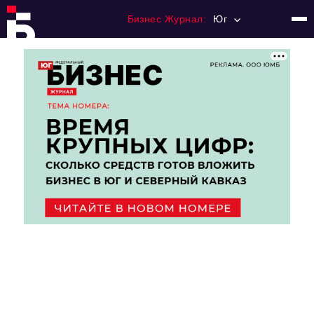
Бизнес Журнал:
Юг
Главная
Франчайзинг
Номера журнала
Контакты
Категории:
Рынки
Финансы
Тренды
Экономика
HoReCa