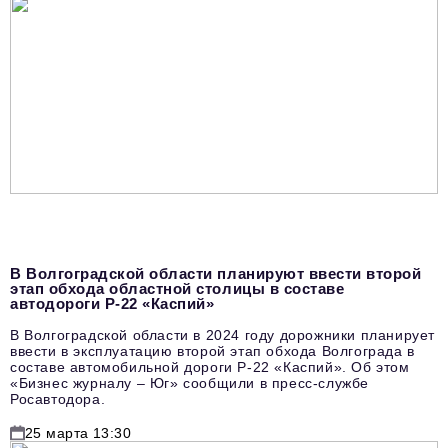
podpiska@business-magazine.online
Отдел по работе с партнерами
partner@business-magazine.online
В Волгоградской области планируют ввести второй
этап обхода областной столицы в составе
автодороги Р-22 «Каспий»
В Волгоградской области в 2024 году дорожники планирует
ввести в эксплуатацию второй этап обхода Волгограда в
составе автомобильной дороги Р-22 «Каспий». Об этом
«Бизнес журналу – Юг» сообщили в пресс-службе
Росавтодора.
25 марта 13:30