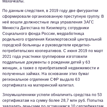
Махачкалы.
Социальная сфера
ЖКХ
По данным следствия, в 2019 году две фигурантки
сформировали организованную преступную группу. В
Образование
неё вошли должностные лица управления ЗАГС
Минюста Дагестана по Кизилюрту, сотрудники
Новости компании
Социального фонда России, медработница
Фоторепортажи
родильного отделения Кизилюртовской центральной
городской больницы и руководители кредитно-
Авторские материалы
потребительских кооперативов. С июня 2019 по март
Видео
2021 года участники группировки изготовили
поддельные документы о рождении детей у 63
Телефон редакции:
+7 495 727-01-67
женщин, а также о приобретаемой недвижимости и
полученных займах. На основании этих бумаг
Электронные почты редакции:
региональное отделение СФР выдало 63
Информационный отдел
сертификата на материнский капитал.
info@business-magazine.online
Злоумышленники успели обналичить средства по 53
Отдел рекламы
reklama@business-magazine.online
сертификатам на сумму более 28,7 млн руб. Попытка
завладеть деньгами по оставшимся 10 сертификатам
Отдел распространения/редакционная подписка