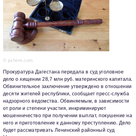
Красота и здоровье
Энергетика
Недвижимость
Мнение
Технологии
© pxhere.com
Политика
Прокуратура Дагестана передала в суд уголовное
дело о хищении 28,7 млн руб. материнского капитала.
Промышленность
Обвинительное заключение утверждено в отношении
Общество
десяти жителей республики, сообщает пресс-служба
надзорного ведомства. Обвиняемым, в зависимости
Транспорт
от роли и степени участия, инкриминируют
Ритейл
мошенничество при получении выплат, покушение на
него и приготовление к данному преступлению. Дело
Телеком
будет рассматривать Ленинский районный суд