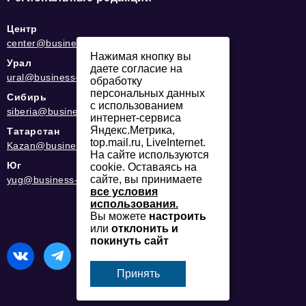
Центр
center@business-magazine.online
Нажимая кнопку вы
Урал
даете согласие на
ural@business-magazine.online
обработку
персональных данных
Сибирь
с использованием
siberia@business-magazine.online
интернет-сервиса
Яндекс.Метрика,
Татарстан
top.mail.ru, LiveInternet.
Kazan@business-magazine.online
На сайте используются
Юг
cookie. Оставаясь на
сайте, вы принимаете
yug@business-magazine.online
все условия
использования.
Вы можете
настроить
или
отклонить и
покинуть сайт
Принять