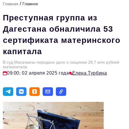
/
Главная
Главное
Стиль жизни
Преступная группа из
Цитаты
Дагестана обналичила 53
Аналитика
сертификата материнского
Главное
капитала
Интервью
Сделано в России
В суд Махачкалы передано дело о хищении 28,7 млн рублей
маткапитала
09:00; 02 апреля 2025 года
Елена Турбина
Право
Точки роста
Авто
Персона
Инвестиции
Управление