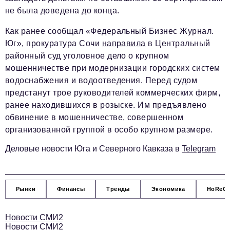
podpiska@business-magazine.online
не была доведена до конца.
Отдел по работе с партнерами
Как ранее сообщал «Федеральный Бизнес Журнал.
partner@business-magazine.online
Юг», прокуратура Сочи
направила
в Центральный
районный суд уголовное дело о крупном
мошенничестве при модернизации городских систем
водоснабжения и водоотведения. Перед судом
предстанут трое руководителей коммерческих фирм,
ранее находившихся в розыске. Им предъявлено
обвинение в мошенничестве, совершенном
организованной группой в особо крупном размере.
Деловые новости Юга и Северного Кавказа в
Telegram
Рынки
Финансы
Тренды
Экономика
HoReC
Новости СМИ2
Новости СМИ2