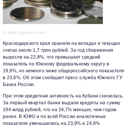
Красота и здоровье
Энергетика
Недвижимость
© https://pxhere.com/
Мнение
Краснодарского края хранили на вкладах и текущих
счетах около 1,7 трлн рублей. За год сбережения
Технологии
выросли на 22,8%, что превышает средний
показатель по Южному федеральному округу в
Политика
19,9%, но немного ниже общероссийского показателя
Промышленность
в 23,6%. Об этом сообщает пресс-служба Южного ГУ
Банка России.
Общество
При этом кредитная активность на Кубани снизилась.
Транспорт
За первый квартал банки выдали кредиты на сумму
Ритейл
194 млрд рублей, что на 24,7% меньше, чем годом
ранее. В ЮФО и по всей России аналогичные
Телеком
показатели уменьшились на 23,9% и 24,8%