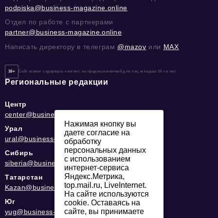
podpiska@business-magazine.online
Отдел по работе с партнерами
partner@business-magazine.online
Написать директору в телеграм
@mazov
или
MAX
16+
Сайт может содержать контент, не предназначенный для лиц младше 16-ти лет.
Региональные редакции
Центр
center@business-magazine.online
Нажимая кнопку вы
Урал
даете согласие на
ural@business-magazine.online
обработку
персональных данных
Сибирь
с использованием
siberia@business-magazine.online
интернет-сервиса
Яндекс.Метрика,
Татарстан
top.mail.ru, LiveInternet.
Kazan@business-magazine.online
На сайте используются
Юг
cookie. Оставаясь на
сайте, вы принимаете
yug@business-magazine.online