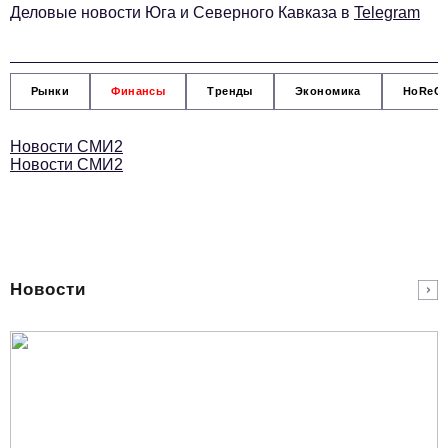
Деловые новости Юга и Северного Кавказа в
Telegram
podpiska@business-magazine.online
Отдел по работе с партнерами
partner@business-magazine.online
Рынки
Финансы
Тренды
Экономика
HoReC
Новости СМИ2
Новости СМИ2
Новости