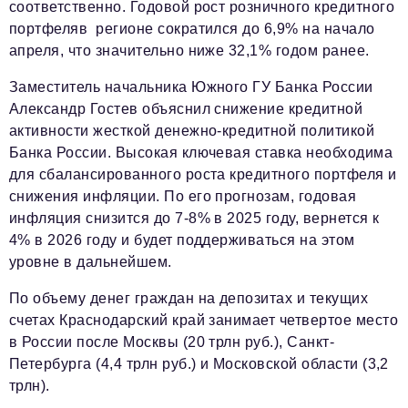
Социальная сфера
соответственно. Годовой рост розничного кредитного
портфеляв регионе сократился до 6,9% на начало
ЖКХ
апреля, что значительно ниже 32,1% годом ранее.
Образование
Заместитель начальника Южного ГУ Банка России
Новости компании
Александр Гостев объяснил снижение кредитной
активности жесткой денежно-кредитной политикой
Фоторепортажи
Банка России. Высокая ключевая ставка необходима
для сбалансированного роста кредитного портфеля и
Авторские материалы
снижения инфляции. По его прогнозам, годовая
Видео
инфляция снизится до 7-8% в 2025 году, вернется к
4% в 2026 году и будет поддерживаться на этом
Телефон редакции:
+7 495 727-01-67
уровне в дальнейшем.
Электронные почты редакции:
По объему денег граждан на депозитах и текущих
Информационный отдел
счетах Краснодарский край занимает четвертое место
info@business-magazine.online
в России после Москвы (20 трлн руб.), Санкт-
Отдел рекламы
Петербурга (4,4 трлн руб.) и Московской области (3,2
reklama@business-magazine.online
трлн).
Отдел распространения/редакционная подписка