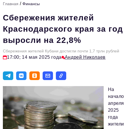
/
Главная
Финансы
Стиль жизни
Сбережения жителей
Цитаты
Краснодарского края за год
Аналитика
выросли на 22,8%
Главное
Сбережения жителей Кубани достигли почти 1,7 трлн рублей
Интервью
17:00; 14 мая 2025 года
Андрей Николаев
Сделано в России
Право
Точки роста
На
Авто
начало
апреля
Персона
2025
Инвестиции
года
жители
Управление