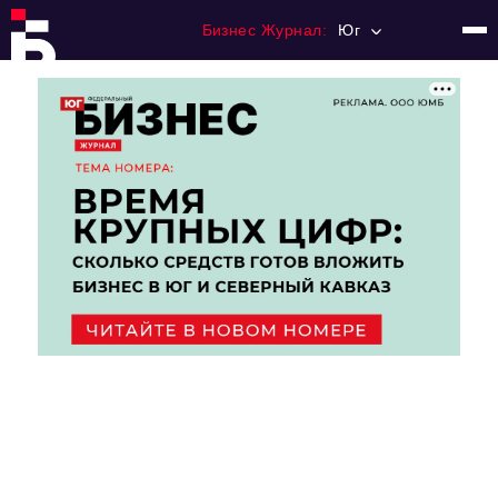
Бизнес Журнал:
Юг
Главная
Франчайзинг
Номера журнала
Контакты
Категории:
Рынки
Финансы
Тренды
Экономика
HoReCa