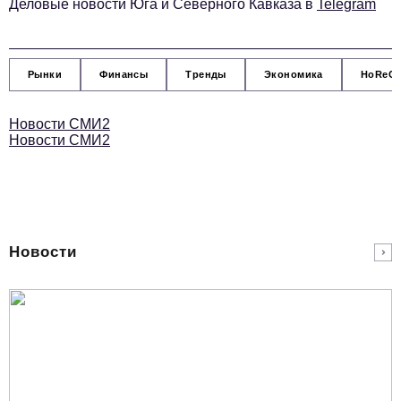
Деловые новости Юга и Северного Кавказа в
Telegram
podpiska@business-magazine.online
Отдел по работе с партнерами
partner@business-magazine.online
Рынки
Финансы
Тренды
Экономика
HoReC
Новости СМИ2
Новости СМИ2
Новости