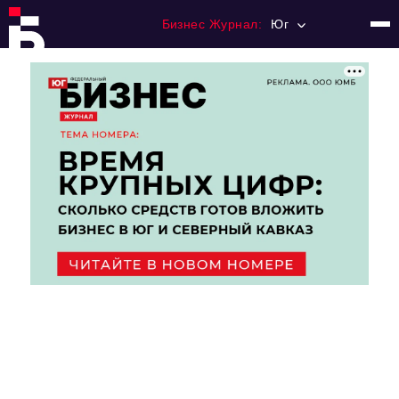
Бизнес Журнал:
Юг
Главная
Франчайзинг
Номера журнала
Контакты
Категории:
Рынки
Финансы
Тренды
Экономика
HoReCa