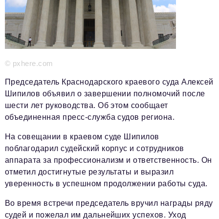
Красота и здоровье
Энергетика
Недвижимость
© pxhere.com
Мнение
Председатель Краснодарского краевого суда Алексей
Технологии
Шипилов объявил о завершении полномочий после
шести лет руководства. Об этом сообщает
Политика
объединенная пресс-служба судов региона.
Промышленность
На совещании в краевом суде Шипилов
Общество
поблагодарил судейский корпус и сотрудников
аппарата за профессионализм и ответственность. Он
Транспорт
отметил достигнутые результаты и выразил
уверенность в успешном продолжении работы суда.
Ритейл
Телеком
Во время встречи председатель вручил награды ряду
судей и пожелал им дальнейших успехов. Уход