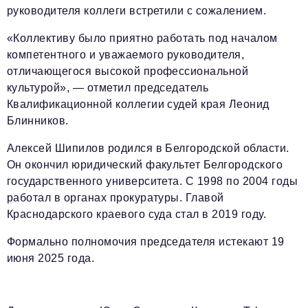
Социальная сфера
руководителя коллеги встретили с сожалением.
ЖКХ
«Коллективу было приятно работать под началом
компетентного и уважаемого руководителя,
Образование
отличающегося высокой профессиональной
Новости компании
культурой», — отметил председатель
Квалификационной коллегии судей края Леонид
Фоторепортажи
Блинников.
Авторские материалы
Алексей Шипилов родился в Белгородской области.
Видео
Он окончил юридический факультет Белгородского
государственного университета. С 1998 по 2004 годы
Телефон редакции:
+7 495 727-01-67
работал в органах прокуратуры. Главой
Краснодарского краевого суда стал в 2019 году.
Электронные почты редакции:
Информационный отдел
Формально полномочия председателя истекают 19
info@business-magazine.online
июня 2025 года.
Отдел рекламы
reklama@business-magazine.online
Отдел распространения/редакционная подписка