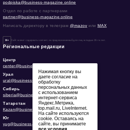
podpiska@business-magazine.online
Отдел по работе с партнерами
partner@business-magazine.online
Написать директору в телеграм
@mazov
или
MAX
16+
Сайт может содержать контент, не предназначенный для лиц младше 16-ти лет.
Региональные редакции
Центр
center@business-magazine.online
Нажимая кнопку вы
Урал
даете согласие на
ural@business-magazine.online
обработку
персональных данных
Сибирь
с использованием
siberia@business-magazine.online
интернет-сервиса
Яндекс.Метрика,
Татарстан
top.mail.ru, LiveInternet.
Kazan@business-magazine.online
На сайте используются
Юг
cookie. Оставаясь на
сайте, вы принимаете
yug@business-magazine.online
все условия