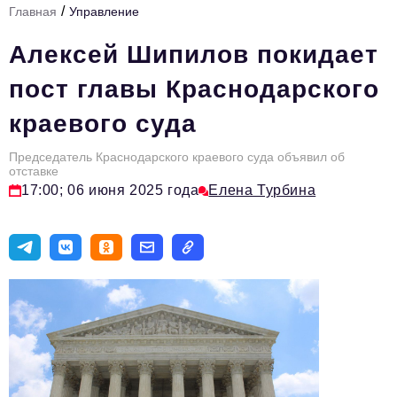
/
Главная
Управление
Стиль жизни
Алексей Шипилов покидает
Цитаты
пост главы Краснодарского
Аналитика
краевого суда
Главное
Председатель Краснодарского краевого суда объявил об
Интервью
отставке
17:00; 06 июня 2025 года
Елена Турбина
Сделано в России
Право
Точки роста
Авто
Персона
Инвестиции
Управление