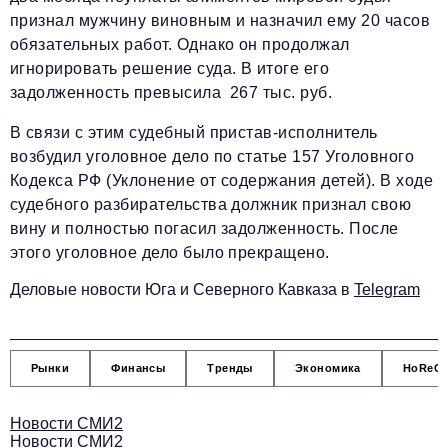
Социальная сфера
признал мужчину виновным и назначил ему 20 часов
ЖКХ
обязательных работ. Однако он продолжал
игнорировать решение суда. В итоге его
Образование
задолженность превысила 267 тыс. руб.
Новости компании
В связи с этим судебный пристав-исполнитель
возбудил уголовное дело по статье 157 Уголовного
Фоторепортажи
Кодекса РФ (Уклонение от содержания детей). В ходе
Авторские материалы
судебного разбирательства должник признал свою
вину и полностью погасил задолженность. После
Видео
этого уголовное дело было прекращено.
Телефон редакции:
+7 495 727-01-67
Деловые новости Юга и Северного Кавказа в
Telegram
Электронные почты редакции:
Информационный отдел
info@business-magazine.online
Рынки
Финансы
Тренды
Экономика
HoReC
Отдел рекламы
reklama@business-magazine.online
Новости СМИ2
Новости СМИ2
Отдел распространения/редакционная подписка