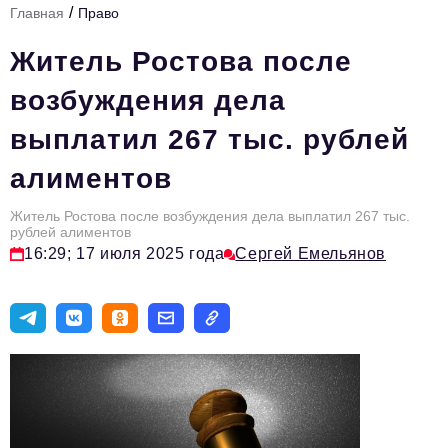
/
Главная
Право
Стиль жизни
Житель Ростова после
Цитаты
возбуждения дела
Аналитика
выплатил 267 тыс. рублей
Главное
алиментов
Интервью
Сделано в России
Житель Ростова после возбуждения дела выплатил 267 тыс.
рублей алиментов
16:29; 17 июля 2025 года
Сергей Емельянов
Право
Точки роста
Авто
Персона
Инвестиции
Управление