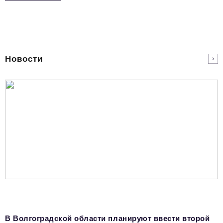
podpiska@business-magazine.online
Отдел по работе с партнерами
partner@business-magazine.online
Новости
В Волгоградской области планируют ввести второй