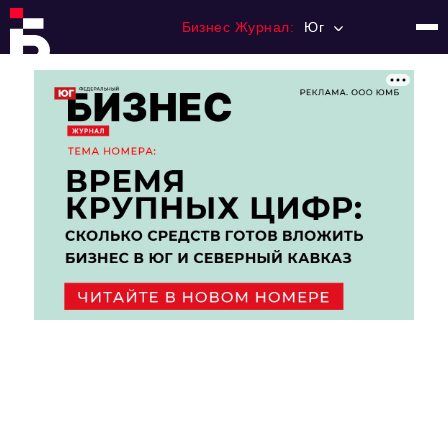
Бизнес Журнал:
Юг
Главная
Франчайзинг
Номера журнала
Контакты
Категории:
Рынки
Финансы
Тренды
Экономика
HoReCa