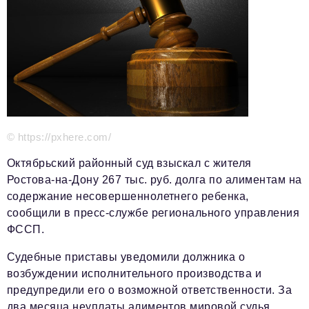
Красота и здоровье
Энергетика
Недвижимость
Мнение
Технологии
© https://pxhere.com/
Политика
Октябрьский районный суд взыскал с жителя
Ростова-на-Дону 267 тыс. руб. долга по алиментам на
Промышленность
содержание несовершеннолетнего ребенка,
Общество
сообщили в пресс-службе регионального управления
ФССП.
Транспорт
Судебные приставы уведомили должника о
Ритейл
возбуждении исполнительного производства и
Телеком
предупредили его о возможной ответственности. За
два месяца неуплаты алиментов мировой судья