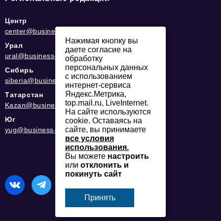
Центр
center@business-magazine.online
Нажимая кнопку вы
Урал
даете согласие на
ural@business-magazine.online
обработку
персональных данных
Сибирь
с использованием
siberia@business-magazine.online
интернет-сервиса
Яндекс.Метрика,
Татарстан
top.mail.ru, LiveInternet.
Kazan@business-magazine.online
На сайте используются
Юг
cookie. Оставаясь на
сайте, вы принимаете
yug@business-magazine.online
все условия
использования.
Вы можете
настроить
или
отклонить и
покинуть сайт
Принять