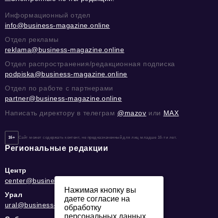
Информационный отдел
info@business-magazine.online
Отдел рекламы
reklama@business-magazine.online
Отдел распространения/редакционная подписка
podpiska@business-magazine.online
Отдел по работе с партнерами
partner@business-magazine.online
Написать директору в телеграм
@mazov
или
MAX
16+
Сайт может содержать контент, не предназначенный для лиц младше 16-ти лет.
Региональные редакции
Центр
center@business-magazine.online
Нажимая кнопку вы
Урал
даете согласие на
ural@business-magazine.online
обработку
персональных данных