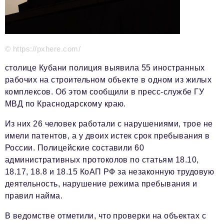
Красота и здоровье
Энергетика
© https://pxhere.com/
Недвижимость
столице Кубани полиция выявила 55 иностранных
Мнение
рабочих на строительном объекте в одном из жилых
комплексов. Об этом сообщили в пресс-службе ГУ
Технологии
МВД по Краснодарскому краю.
Политика
Из них 26 человек работали с нарушениями, трое не
Промышленность
имели патентов, а у двоих истек срок пребывания в
России. Полицейские составили 60
Общество
административных протоколов по статьям 18.10,
Транспорт
18.17, 18.8 и 18.15 КоАП РФ за незаконную трудовую
деятельность, нарушение режима пребывания и
Ритейл
правил найма.
Телеком
В ведомстве отметили, что проверки на объектах с