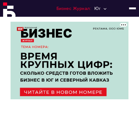
Бизнес Журнал:
Юг
Главная
Франчайзинг
Номера журнала
Контакты
Категории:
Рынки
Финансы
Тренды
Экономика
HoReCa