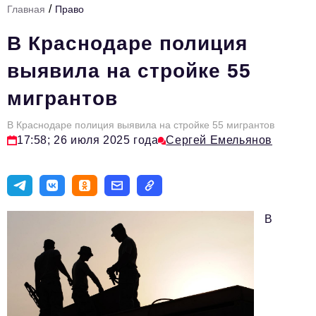
/
Главная
Право
Стиль жизни
В Краснодаре полиция
Цитаты
выявила на стройке 55
Аналитика
мигрантов
Главное
В Краснодаре полиция выявила на стройке 55 мигрантов
Интервью
17:58; 26 июля 2025 года
Сергей Емельянов
Сделано в России
Право
Точки роста
В
Авто
Персона
Инвестиции
Управление