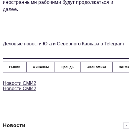
Социальная сфера
иностранными рабочими будут продолжаться и
далее.
ЖКХ
Образование
Новости компании
Деловые новости Юга и Северного Кавказа в
Telegram
Фоторепортажи
Авторские материалы
Рынки
Финансы
Тренды
Экономика
HoReC
Видео
Телефон редакции:
+7 495 727-01-67
Новости СМИ2
Новости СМИ2
Электронные почты редакции:
Информационный отдел
info@business-magazine.online
Отдел рекламы
reklama@business-magazine.online
Новости
Отдел распространения/редакционная подписка