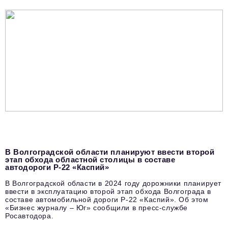
podpiska@business-magazine.online
Отдел по работе с партнерами
partner@business-magazine.online
В Волгоградской области планируют ввести второй
этап обхода областной столицы в составе
автодороги Р-22 «Каспий»
В Волгоградской области в 2024 году дорожники планирует
ввести в эксплуатацию второй этап обхода Волгограда в
составе автомобильной дороги Р-22 «Каспий». Об этом
«Бизнес журналу – Юг» сообщили в пресс-службе
Росавтодора.