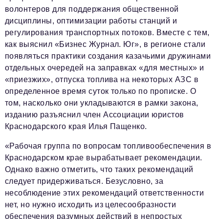
Социальная сфера
волонтеров для поддержания общественной
дисциплины, оптимизации работы станций и
ЖКХ
регулирования транспортных потоков. Вместе с тем,
Образование
как выяснил «Бизнес Журнал. Юг», в регионе стали
появляться практики создания казачьими дружинами
Новости компании
отдельных очередей на заправках «для местных» и
Фоторепортажи
«приезжих», отпуска топлива на некоторых АЗС в
определенное время суток только по прописке. О
Авторские материалы
том, насколько они укладываются в рамки закона,
Видео
изданию разъяснил член Ассоциации юристов
Краснодарского края Илья Пащенко.
Телефон редакции:
+7 495 727-01-67
«Рабочая группа по вопросам топливообеспечения в
Электронные почты редакции:
Краснодарском крае вырабатывает рекомендации.
Однако важно отметить, что таких рекомендаций
Информационный отдел
info@business-magazine.online
следует придерживаться. Безусловно, за
несоблюдение этих рекомендаций ответственности
Отдел рекламы
reklama@business-magazine.online
нет, но нужно исходить из целесообразности
обеспечения разумных действий в непростых
Отдел распространения/редакционная подписка