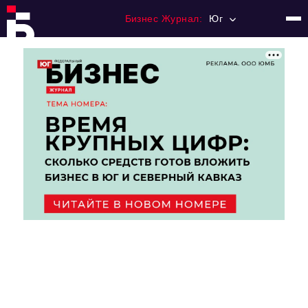
Бизнес Журнал:
Юг
Главная
Франчайзинг
Номера журнала
Контакты
Категории:
Рынки
Финансы
Тренды
Экономика
HoReCa