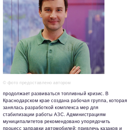
Красота и здоровье
Энергетика
Недвижимость
Мнение
Технологии
Политика
Промышленность
© фото предоставлено автором
Общество
продолжает развиваться топливный кризис. В
Транспорт
Краснодарском крае создана рабочая группа, которая
занялась разработкой комплекса мер для
Ритейл
стабилизации работы АЗС. Администрациям
Телеком
муниципалитетов рекомендовано упорядочить
процесс заправки автомобилей: привлечь казаков и