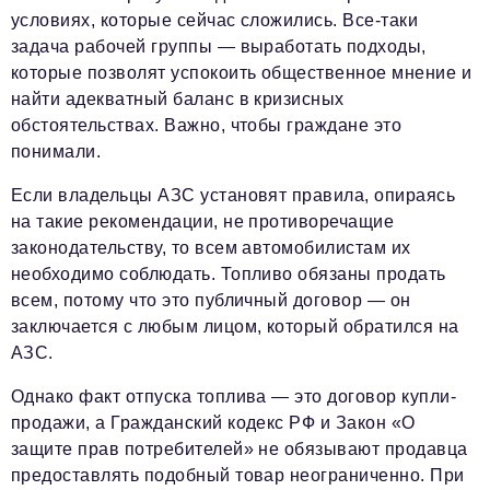
условиях, которые сейчас сложились. Все-таки
podpiska@business-magazine.online
задача рабочей группы — выработать подходы,
Отдел по работе с партнерами
которые позволят успокоить общественное мнение и
partner@business-magazine.online
найти адекватный баланс в кризисных
обстоятельствах. Важно, чтобы граждане это
понимали.
Если владельцы АЗС установят правила, опираясь
на такие рекомендации, не противоречащие
законодательству, то всем автомобилистам их
необходимо соблюдать. Топливо обязаны продать
всем, потому что это публичный договор — он
заключается с любым лицом, который обратился на
АЗС.
Однако факт отпуска топлива — это договор купли-
продажи, а Гражданский кодекс РФ и Закон «О
защите прав потребителей» не обязывают продавца
предоставлять подобный товар неограниченно. При