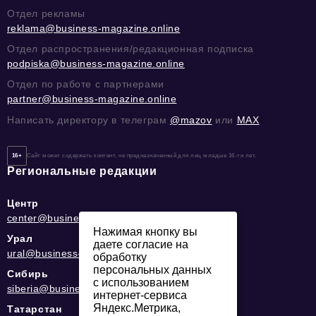
Отдел рекламы
reklama@business-magazine.online
Отдел распространения/редакционная подписка
podpiska@business-magazine.online
Отдел по работе с партнерами
partner@business-magazine.online
Написать директору в телеграм
@mazov
или
MAX
16+
Сайт может содержать контент, не предназначенный для лиц младше 16-ти лет.
Региональные редакции
Центр
center@business-magazine.online
Нажимая кнопку вы
Урал
даете согласие на
ural@business-magazine.online
обработку
персональных данных
Сибирь
с использованием
siberia@business-magazine.online
интернет-сервиса
Яндекс.Метрика,
Татарстан