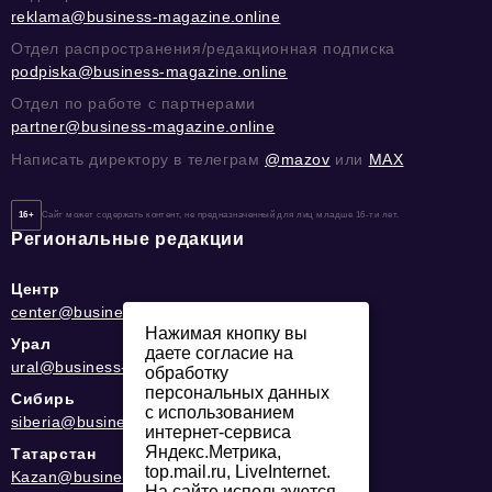
reklama@business-magazine.online
Отдел распространения/редакционная подписка
podpiska@business-magazine.online
Отдел по работе с партнерами
partner@business-magazine.online
Написать директору в телеграм
@mazov
или
MAX
16+
Сайт может содержать контент, не предназначенный для лиц младше 16-ти лет.
Региональные редакции
Центр
center@business-magazine.online
Нажимая кнопку вы
Урал
даете согласие на
ural@business-magazine.online
обработку
персональных данных
Сибирь
с использованием
siberia@business-magazine.online
интернет-сервиса
Яндекс.Метрика,
Татарстан
top.mail.ru, LiveInternet.
Kazan@business-magazine.online
На сайте используются