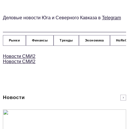
Социальная сфера
ЖКХ
Деловые новости Юга и Северного Кавказа в
Telegram
Образование
Новости компании
Рынки
Финансы
Тренды
Экономика
HoReC
Фоторепортажи
Авторские материалы
Новости СМИ2
Новости СМИ2
Видео
Телефон редакции:
+7 495 727-01-67
Электронные почты редакции:
Новости
Информационный отдел
info@business-magazine.online
Отдел рекламы
reklama@business-magazine.online
Отдел распространения/редакционная подписка