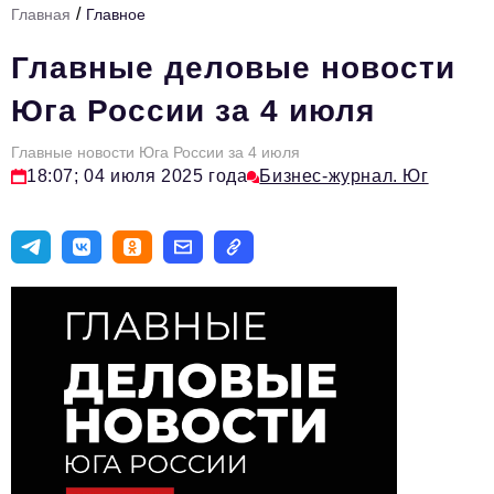
/
Главная
Главное
Стиль жизни
Главные деловые новости
Цитаты
Юга России за 4 июля
Аналитика
Главные новости Юга России за 4 июля
Главное
18:07; 04 июля 2025 года
Бизнес-журнал. Юг
Интервью
Сделано в России
Право
Точки роста
Авто
Персона
Инвестиции
Управление