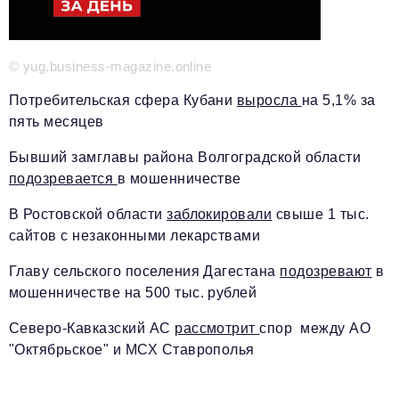
Красота и здоровье
Энергетика
© yug.business-magazine.online
Недвижимость
Потребительская сфера Кубани
выросла
на 5,1% за
пять месяцев
Мнение
Бывший замглавы района Волгоградской области
Технологии
подозревается
в мошенничестве
Политика
В Ростовской области
заблокировали
свыше 1 тыс.
Промышленность
сайтов с незаконными лекарствами
Общество
Главу сельского поселения Дагестана
подозревают
в
мошенничестве на 500 тыс. рублей
Транспорт
Северо-Кавказский АС
рассмотрит
спор между АО
Ритейл
"Октябрьское" и МСХ Ставрополья
Телеком