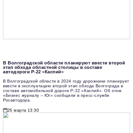
podpiska@business-magazine.online
Отдел по работе с партнерами
partner@business-magazine.online
В Волгоградской области планируют ввести второй
этап обхода областной столицы в составе
автодороги Р-22 «Каспий»
В Волгоградской области в 2024 году дорожники планирует
ввести в эксплуатацию второй этап обхода Волгограда в
составе автомобильной дороги Р-22 «Каспий». Об этом
«Бизнес журналу – Юг» сообщили в пресс-службе
Росавтодора.
25 марта 13:30