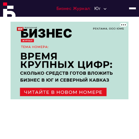
Бизнес Журнал:
Юг
Главная
Франчайзинг
Номера журнала
Контакты
Категории:
Рынки
Финансы
Тренды
Экономика
HoReCa