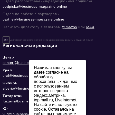
Отдел распространения/редакционная подписка
podpiska@business-magazine.online
Отдел по работе с партнерами
partner@business-magazine.online
Написать директору в телеграм
@mazov
или
MAX
16+
Сайт может содержать контент, не предназначенный для лиц младше 16-ти лет.
Региональные редакции
Центр
center@business-magazine.online
Нажимая кнопку вы
Урал
даете согласие на
ural@business-magazine.online
обработку
персональных данных
Сибирь
с использованием
siberia@business-magazine.online
интернет-сервиса
Яндекс.Метрика,
Татарстан
top.mail.ru, LiveInternet.
Kazan@business-magazine.online
На сайте используются
Юг
cookie. Оставаясь на
сайте, вы принимаете
yug@business-magazine.online