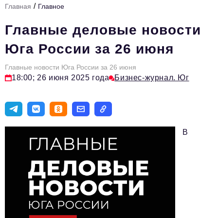
/
Главная
Главное
Стиль жизни
Главные деловые новости
Цитаты
Юга России за 26 июня
Аналитика
Главные новости Юга России за 26 июня
Главное
18:00; 26 июня 2025 года
Бизнес-журнал. Юг
Интервью
Сделано в России
Право
В
Точки роста
Авто
Персона
Инвестиции
Управление