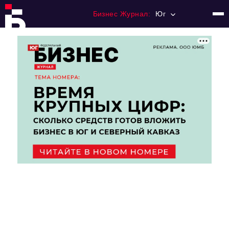
Бизнес Журнал:
Юг
Главная
Франчайзинг
Номера журнала
Контакты
Категории:
Рынки
Финансы
Тренды
Экономика
HoReCa