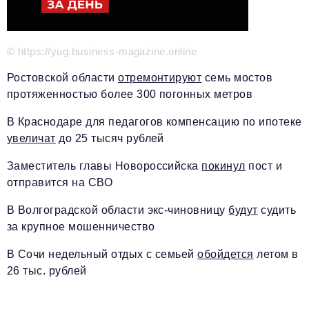
Красота и здоровье
Энергетика
© https://yug.business-magazine.online
Недвижимость
Ростовской области
отремонтируют
семь мостов
протяженностью более 300 погонных метров
Мнение
В Краснодаре для педагогов компенсацию по ипотеке
Технологии
увеличат
до 25 тысяч рублей
Политика
Заместитель главы Новороссийска
покинул
пост и
Промышленность
отправится на СВО
Общество
В Волгоградской области экс-чиновницу
будут
судить
за крупное мошенничество
Транспорт
В Сочи недельный отдых с семьей
обойдется
летом в
Ритейл
26 тыс. рублей
Телеком