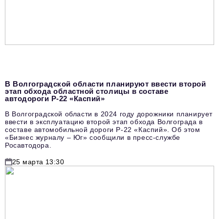
podpiska@business-magazine.online
Отдел по работе с партнерами
partner@business-magazine.online
В Волгоградской области планируют ввести второй
этап обхода областной столицы в составе
автодороги Р-22 «Каспий»
В Волгоградской области в 2024 году дорожники планирует
ввести в эксплуатацию второй этап обхода Волгограда в
составе автомобильной дороги Р-22 «Каспий». Об этом
«Бизнес журналу – Юг» сообщили в пресс-службе
Росавтодора.
25 марта 13:30