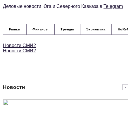
Социальная сфера
Деловые новости Юга и Северного Кавказа в
Telegram
ЖКХ
Образование
Рынки
Финансы
Тренды
Экономика
HoReC
Новости компании
Новости СМИ2
Фоторепортажи
Новости СМИ2
Авторские материалы
Видео
Телефон редакции:
+7 495 727-01-67
Новости
Электронные почты редакции:
Информационный отдел
info@business-magazine.online
Отдел рекламы
reklama@business-magazine.online
Отдел распространения/редакционная подписка